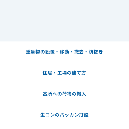
お問い合わせ
0773-22-1300
重量物の設置・移動・撤去・杭抜き
日曜以外 9時〜19時
住居・工場の建て方
採用情報 Instagram
大嶋カーサービス公式HP
高所への荷物の搬入
生コンのバッカン打設