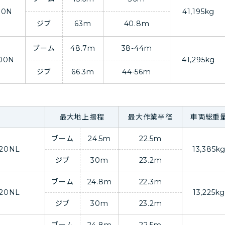
00N
41,195kg
ジブ
63m
40.8m
ブーム
48.7m
38-44m
00N
41,295kg
ジブ
66.3m
44-56m
最大地上揚程
最大作業半径
車両総重
ブーム
24.5m
22.5m
120NL
13,385k
ジブ
30m
23.2m
ブーム
24.8m
22.3m
120NL
13,225k
ジブ
30m
23.2m